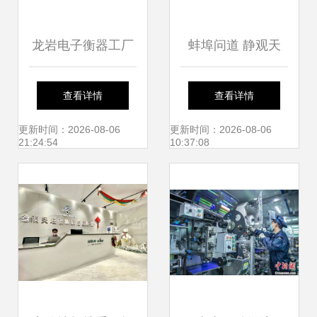
龙岩电子衡器工厂
蚌埠问道 静观天
以技术服务铸就行
地，逐梦苍穹
查看详情
查看详情
业标杆
更新时间：2026-08-06
更新时间：2026-08-06
21:24:54
10:37:08