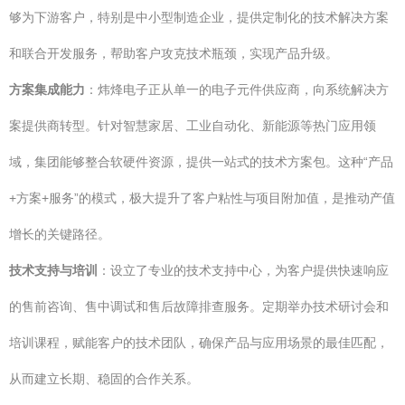
够为下游客户，特别是中小型制造企业，提供定制化的技术解决方案
和联合开发服务，帮助客户攻克技术瓶颈，实现产品升级。
方案集成能力
：炜烽电子正从单一的电子元件供应商，向系统解决方
案提供商转型。针对智慧家居、工业自动化、新能源等热门应用领
域，集团能够整合软硬件资源，提供一站式的技术方案包。这种“产品
+方案+服务”的模式，极大提升了客户粘性与项目附加值，是推动产值
增长的关键路径。
技术支持与培训
：设立了专业的技术支持中心，为客户提供快速响应
的售前咨询、售中调试和售后故障排查服务。定期举办技术研讨会和
培训课程，赋能客户的技术团队，确保产品与应用场景的最佳匹配，
从而建立长期、稳固的合作关系。