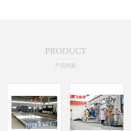
PRODUCT
产品列表