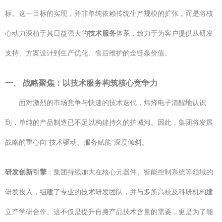
标。这一目标的实现，并非单纯依赖传统生产规模的扩张，而是将核
心动力深植于其日益强大的
技术服务
体系，致力于为客户提供从研发
支持、方案设计到生产优化、售后维护的全链条价值。
一、 战略聚焦：以技术服务构筑核心竞争力
面对激烈的市场竞争与快速的技术迭代，炜烽电子清醒地认识
到，单纯的产品制造已不足以构建持久的护城河。因此，集团将发展
战略的重心向“技术驱动、服务赋能”深度倾斜。
研发创新引擎
：集团持续加大在核心元器件、智能控制系统等领域的
研发投入，组建了专业的技术研发团队，并与多所高校及科研机构建
立产学研合作。这不仅是提升自身产品技术含量的需要，更是为了能