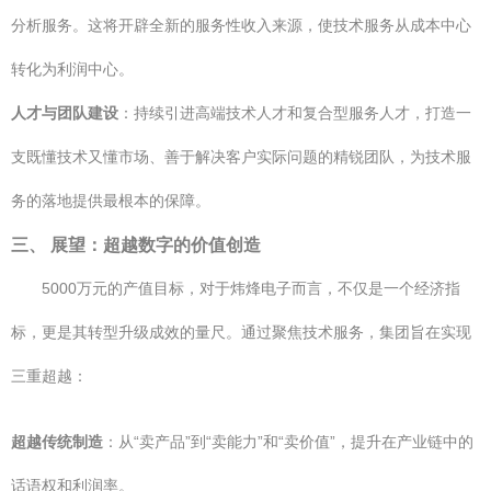
分析服务。这将开辟全新的服务性收入来源，使技术服务从成本中心
转化为利润中心。
人才与团队建设
：持续引进高端技术人才和复合型服务人才，打造一
支既懂技术又懂市场、善于解决客户实际问题的精锐团队，为技术服
务的落地提供最根本的保障。
三、 展望：超越数字的价值创造
5000万元的产值目标，对于炜烽电子而言，不仅是一个经济指
标，更是其转型升级成效的量尺。通过聚焦技术服务，集团旨在实现
三重超越：
超越传统制造
：从“卖产品”到“卖能力”和“卖价值”，提升在产业链中的
话语权和利润率。